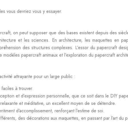
lles vous devriez vous y essayer.
apercraft, on peut supposer que des bases existent depuis des siècl
hitecture et les sciences. En architecture, les maquettes en pap
mpréhension des structures complexes. L’essor du papercraft desi
e modèles papercraft animaux et l’exploration du papercraft archi
ivité attrayante pour un large public :
faciles à trouver.
ception et d’expression personnelle, que ce soit dans le DIY pape
 relaxante et méditative, un excellent moyen de se détendre.
entiment d’accomplissement, renforçant l’estime de soi.
différents, des décorations aux maquettes, en passant par l’art du 