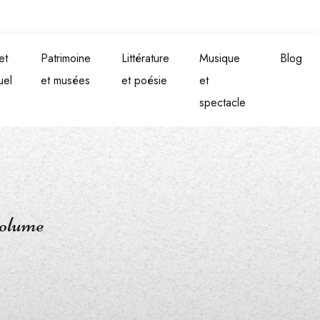
et
Patrimoine
Littérature
Musique
Blog
uel
et musées
et poésie
et
spectacle
volume