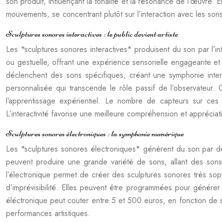
son produit, influençant la tonalité et la résonance de l’œuvre. 
mouvements, se concentrant plutôt sur l’interaction avec les son
Sculptures sonores interactives : le public devient artiste
Les *sculptures sonores interactives* produisent du son par l’int
ou gestuelle, offrant une expérience sensorielle engageante et
déclenchent des sons spécifiques, créant une symphonie intera
personnalisée qui transcende le rôle passif de l’observateur. 
l’apprentissage expérientiel. Le nombre de capteurs sur ces 
L’interactivité favorise une meilleure compréhension et appréciati
Sculptures sonores électroniques : la symphonie numérique
Les *sculptures sonores électroniques* génèrent du son par des c
peuvent produire une grande variété de sons, allant des sons s
l’électronique permet de créer des sculptures sonores très sop
d’imprévisibilité. Elles peuvent être programmées pour génére
éléctronique peut couter entre 5 et 500 euros, en fonction de sa
performances artistiques.