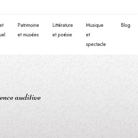
et
Patrimoine
Littérature
Musique
Blog
uel
et musées
et poésie
et
spectacle
ience auditive