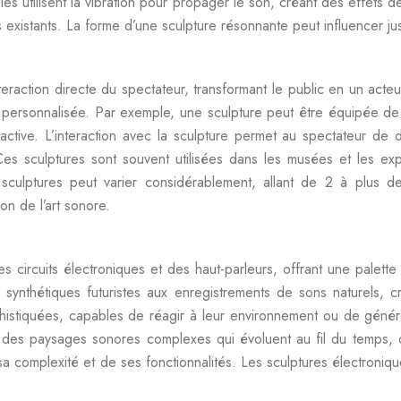
Elles utilisent la vibration pour propager le son, créant des effets
s existants. La forme d’une sculpture résonnante peut influencer j
eraction directe du spectateur, transformant le public en un acteur
 personnalisée. Par exemple, une sculpture peut être équipée de 
ctive. L’interaction avec la sculpture permet au spectateur de
Ces sculptures sont souvent utilisées dans les musées et les expo
sculptures peut varier considérablement, allant de 2 à plus de
on de l’art sonore.
ircuits électroniques et des haut-parleurs, offrant une palette son
ynthétiques futuristes aux enregistrements de sons naturels, cr
histiquées, capables de réagir à leur environnement ou de génér
r des paysages sonores complexes qui évoluent au fil du temps, o
 complexité et de ses fonctionnalités. Les sculptures électronique