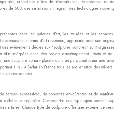
temps réel, créant des effets de réverbération, de distorsion ou d
rès de 60% des installations intégrant des technologies numériq
présentes dans les galeries d’art, les musées et les espaces 
nt devenues une forme d’art reconnue, appréciée pour son originali
et des événements dédiés aux *sculptures sonores* sont organisés 
en plus intégrées dans des projets d’aménagement urbain et de
mple, une sculpture sonore placée dans un parc peut créer une amb
portant à lieu à Sarlat en France tous les ans et attire des milli
sculptures sonores.
de formes expressives, de sonorités envoûtantes et de matériaux
 esthétique singulière. Comprendre ces typologies permet d’app
s des artistes. Chaque type de sculpture offre une expérience sen