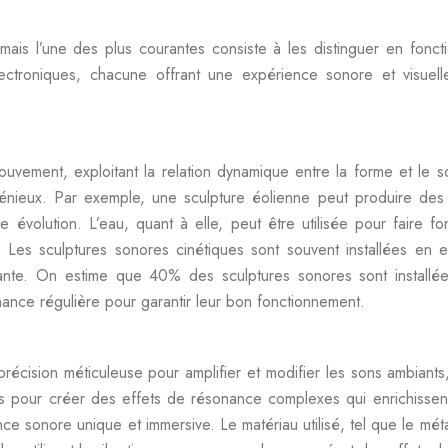
, mais l’une des plus courantes consiste à les distinguer en fon
électroniques, chacune offrant une expérience sonore et visuell
uvement, exploitant la relation dynamique entre la forme et le
nieux. Par exemple, une sculpture éolienne peut produire des s
évolution. L’eau, quant à elle, peut être utilisée pour faire f
Les sculptures sonores cinétiques sont souvent installées en ex
ante. On estime que 40% des sculptures sonores sont installées
ance régulière pour garantir leur bon fonctionnement.
cision méticuleuse pour amplifier et modifier les sons ambiants
és pour créer des effets de résonance complexes qui enrichisse
ce sonore unique et immersive. Le matériau utilisé, tel que le mét