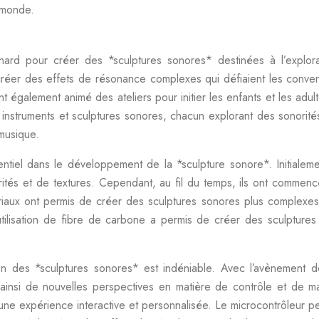
e monde.
ard pour créer des *sculptures sonores* destinées à l’explorat
éer des effets de résonance complexes qui défiaient les conventio
également animé des ateliers pour initier les enfants et les adulte
 instruments et sculptures sonores, chacun explorant des sonorit
 musique.
ntiel dans le développement de la *sculpture sonore*. Initialement,
norités et de textures. Cependant, au fil du temps, ils ont comme
iaux ont permis de créer des sculptures sonores plus complexes
l’utilisation de fibre de carbone a permis de créer des sculptures 
ion des *sculptures sonores* est indéniable. Avec l’avènement de
t ainsi de nouvelles perspectives en matière de contrôle et de m
 une expérience interactive et personnalisée. Le microcontrôleu