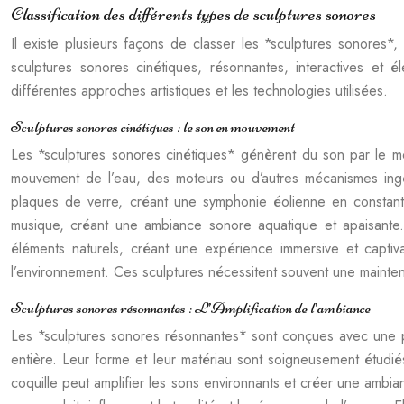
Classification des différents types de sculptures sonores
Il existe plusieurs façons de classer les *sculptures sonores*
sculptures sonores cinétiques, résonnantes, interactives et 
différentes approches artistiques et les technologies utilisées.
Sculptures sonores cinétiques : le son en mouvement
Les *sculptures sonores cinétiques* génèrent du son par le mo
mouvement de l’eau, des moteurs ou d’autres mécanismes ingé
plaques de verre, créant une symphonie éolienne en constante 
musique, créant une ambiance sonore aquatique et apaisante. 
éléments naturels, créant une expérience immersive et captiv
l’environnement. Ces sculptures nécessitent souvent une mainten
Sculptures sonores résonnantes : L’Amplification de l’ambiance
Les *sculptures sonores résonnantes* sont conçues avec une pré
entière. Leur forme et leur matériau sont soigneusement étudi
coquille peut amplifier les sons environnants et créer une ambian