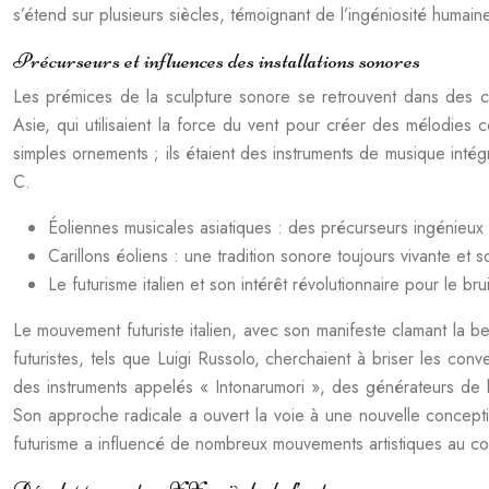
s’étend sur plusieurs siècles, témoignant de l’ingéniosité humain
Précurseurs et influences des installations sonores
Les prémices de la sculpture sonore se retrouvent dans des cré
Asie, qui utilisaient la force du vent pour créer des mélodies
simples ornements ; ils étaient des instruments de musique intég
C.
Éoliennes musicales asiatiques : des précurseurs ingénieux d
Carillons éoliens : une tradition sonore toujours vivante et s
Le futurisme italien et son intérêt révolutionnaire pour le br
Le mouvement futuriste italien, avec son manifeste clamant la be
futuristes, tels que Luigi Russolo, cherchaient à briser les co
des instruments appelés « Intonarumori », des générateurs de b
Son approche radicale a ouvert la voie à une nouvelle conceptio
futurisme a influencé de nombreux mouvements artistiques au cou