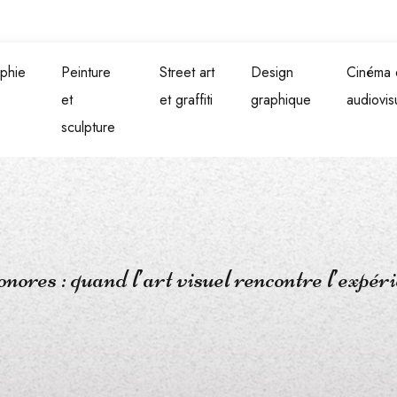
phie
Peinture
Street art
Design
Cinéma 
et
et graffiti
graphique
audiovis
sculpture
nores : quand l’art visuel rencontre l’expér