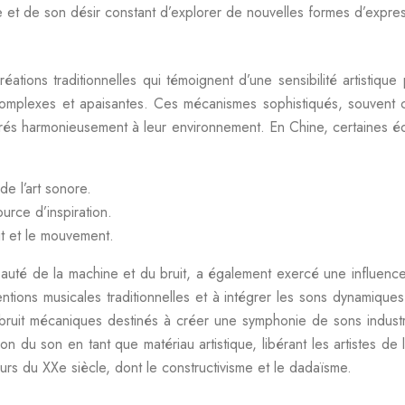
e et de son désir constant d’explorer de nouvelles formes d’express
ations traditionnelles qui témoignent d’une sensibilité artistiq
 complexes et apaisantes. Ces mécanismes sophistiqués, souvent c
rés harmonieusement à leur environnement. En Chine, certaines éoli
e l’art sonore.
ource d’inspiration.
uit et le mouvement.
auté de la machine et du bruit, a également exercé une influence 
nventions musicales traditionnelles et à intégrer les sons dynamiq
ruit mécaniques destinés à créer une symphonie de sons industri
n du son en tant que matériau artistique, libérant les artistes d
rs du XXe siècle, dont le constructivisme et le dadaïsme.