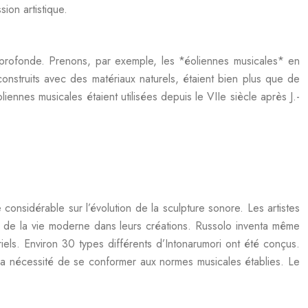
ion artistique.
ue profonde. Prenons, par exemple, les *éoliennes musicales* en
onstruits avec des matériaux naturels, étaient bien plus que de
ennes musicales étaient utilisées depuis le VIIe siècle après J.-
considérable sur l’évolution de la sculpture sonore. Les artistes
ues de la vie moderne dans leurs créations. Russolo inventa même
els. Environ 30 types différents d’Intonarumori ont été conçus.
e la nécessité de se conformer aux normes musicales établies. Le