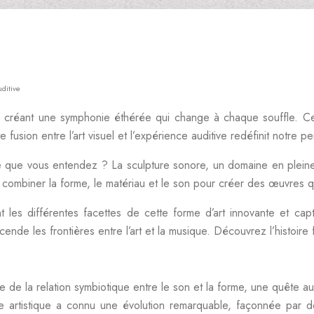
uditive
t, créant une symphonie éthérée qui change à chaque souffle. C
e fusion entre l’art visuel et l’expérience auditive redéfinit notre p
à ce que vous entendez ? La sculpture sonore, un domaine en plei
combiner la forme, le matériau et le son pour créer des œuvres qui
es différentes facettes de cette forme d’art innovante et capti
ende les frontières entre l’art et la musique. Découvrez l’histoir
te de la relation symbiotique entre le son et la forme, une quête a
 artistique a connu une évolution remarquable, façonnée par des