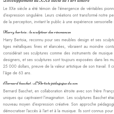
Développement au XXe siècle de l’art sonore
Le XXe siècle a été témoin de l’émergence de véritables pionnier
d’expression singulière. Leurs créations ont transformé notre pe
de la perception, invitant le public à une expérience sensorielle 
Harry bertoia : le sculpteur des résonances
Harry Bertoia, reconnu pour ses meubles design et ses sculpt
tiges métalliques fines et élancées, vibraient au moindre cont
considérait ses sculptures comme des instruments de musique 
designers, et ses sculptures sont toujours exposées dans les m
25 000 dollars, preuve de la valeur artistique de son travail. 
l’âge de 63 ans.
Bernard baschet : L’Artiste pédagogue du son
Bernard Baschet, en collaboration étroite avec son frère Franç
uniques qui captivaient l’imagination. Les sculptures Baschet éta
nouveau moyen d’expression créative. Son approche pédagogique
démocratiser l’accès à l’art et à la musique. Ils sont connus po