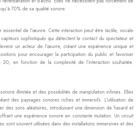
 de réverbération et d’écho. Elles ne nécessitent pas forcément de
usqu’à 70% de sa qualité sonore.
 essentiel de l’œuvre. Cette interaction peut être tactile, vocale
capteurs sophistiqués qui détectent le contact du spectateur et
 devenir un acteur de l’œuvre, créant une expérience unique et
sitions pour encourager la participation du public et favoriser
 20, en fonction de la complexité de l’interaction souhaitée.
ore illimitée et des possibilités de manipulation infinies. Elles
éant des paysages sonores riches et immersifs. L’utilisation de
er des sons aléatoires, introduisant une dimension de hasard et
ffrant une expérience sonore en constante mutation. Un circuit
s sont souvent utilisées dans des installations immersives et des