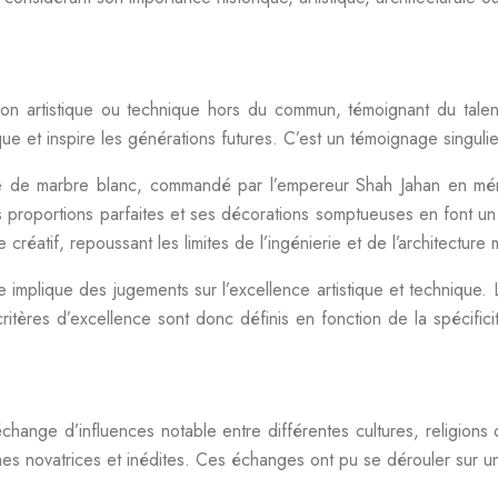
tion artistique ou technique hors du commun, témoignant du talent
et inspire les générations futures. C’est un témoignage singulier 
e de marbre blanc, commandé par l’empereur Shah Jahan en mém
es proportions parfaites et ses décorations somptueuses en font u
 créatif, repoussant les limites de l’ingénierie et de l’architecture
lle implique des jugements sur l’excellence artistique et technique
itères d’excellence sont donc définis en fonction de la spécificit
hange d’influences notable entre différentes cultures, religions o
ormes novatrices et inédites. Ces échanges ont pu se dérouler sur