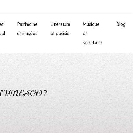
et
Patrimoine
Littérature
Musique
Blog
uel
et musées
et poésie
et
spectacle
l de l’UNESCO ?