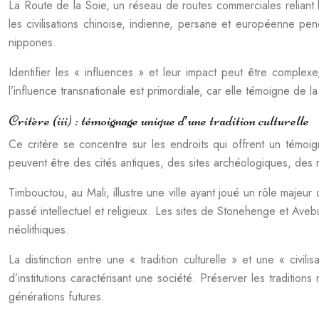
La Route de la Soie, un réseau de routes commerciales reliant l’
les civilisations chinoise, indienne, persane et européenne pendan
nippones.
Identifier les « influences » et leur impact peut être comple
l’influence transnationale est primordiale, car elle témoigne de l
Critère (iii) : témoignage unique d’une tradition culturelle
Ce critère se concentre sur les endroits qui offrent un témoigna
peuvent être des cités antiques, des sites archéologiques, des
Timbouctou, au Mali, illustre une ville ayant joué un rôle majeu
passé intellectuel et religieux. Les sites de Stonehenge et Av
néolithiques.
La distinction entre une « tradition culturelle » et une « civil
d’institutions caractérisant une société. Préserver les tradition
générations futures.