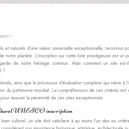
’UNESCO ?
s et naturels d’une valeur universelle exceptionnelle, reconnus p
é de notre planète. L’inscription sur cette liste prestigieuse est u
uvegarde de notre héritage commun. Mais comment un site est-i
l ?
aturels, ainsi que le processus d’évaluation complexe qui mène à l
ion du patrimoine mondial. La compréhension de ces critères est c
 pour assurer la pérennité de ces sites exceptionnels.
e culturel UNESCO inscription
bien culturel, un site doit satisfaire à au moins l’un des six crit
n considérant son importance historique, artistique, architecturale 