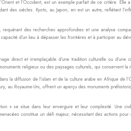
Orient et l’Occident, est un exemple parfait de ce critère. Elle a
t des siècles. Kyoto, au Japon, en est un autre, reflétant l’influe
xe, requérant des recherches approfondies et une analyse compa
a capacité d’un lieu à dépasser les frontières et à participer au dé
ge direct et irremplaçable d’une tradition culturelle ou d’une ci
 monuments religieux ou des paysages culturels, qui conservent la
r dans la diffusion de l’islam et de la culture arabe en Afrique de
ebury, au Royaume-Uni, offrent un aperçu des monuments préhistor
isation » se situe dans leur envergure et leur complexité. Une civi
s menacées constitue un défi majeur, nécessitant des actions pour 