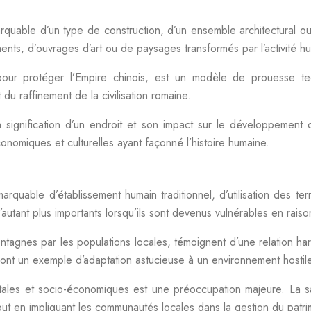
arquable d’un type de construction, d’un ensemble architectural 
iments, d’ouvrages d’art ou de paysages transformés par l’activité h
pour protéger l’Empire chinois, est un modèle de prouesse te
u raffinement de la civilisation romaine.
a signification d’un endroit et son impact sur le développement 
onomiques et culturelles ayant façonné l’histoire humaine.
marquable d’établissement humain traditionnel, d’utilisation des te
autant plus importants lorsqu’ils sont devenus vulnérables en raison
ntagnes par les populations locales, témoignent d’une relation ha
nt un exemple d’adaptation astucieuse à un environnement hostile
tales et socio-économiques est une préoccupation majeure. La sauv
t en impliquant les communautés locales dans la gestion du patri