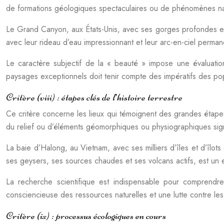
de formations géologiques spectaculaires ou de phénomènes nature
Le Grand Canyon, aux États-Unis, avec ses gorges profondes et
avec leur rideau d’eau impressionnant et leur arc-en-ciel perm
Le caractère subjectif de la « beauté » impose une évaluation
paysages exceptionnels doit tenir compte des impératifs des pop
Critère (viii) : étapes clés de l’histoire terrestre
Ce critère concerne les lieux qui témoignent des grandes étapes
du relief ou d’éléments géomorphiques ou physiographiques signi
La baie d’Halong, au Vietnam, avec ses milliers d’îles et d’îlot
ses geysers, ses sources chaudes et ses volcans actifs, est un 
La recherche scientifique est indispensable pour comprendr
consciencieuse des ressources naturelles et une lutte contre les
Critère (ix) : processus écologiques en cours